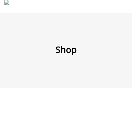
MENÜ
Shop
Products
search
Mein Fuhrpark
Mein Konto
Nach Baugruppen
Wunschliste
Blog