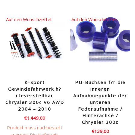
Dieses
Produkt
weist
Auf den Wunschzettel
Auf den Wunschzettel
mehrere
Varianten
auf.
Die
Optionen
können
auf
der
Produktseite
K-Sport
PU-Buchsen f?r die
gewählt
Gewindefahrwerk h?
inneren
werden
rteverstellbar
Aufnahmepunkte der
Chrysler 300c V6 AWD
unteren
2004 – 2010
Federaufnahme /
Hinterachse /
€
1.449,00
Chrysler 300c
Produkt muss nachbestellt
€
139,00
werden. Die Lieferzeit