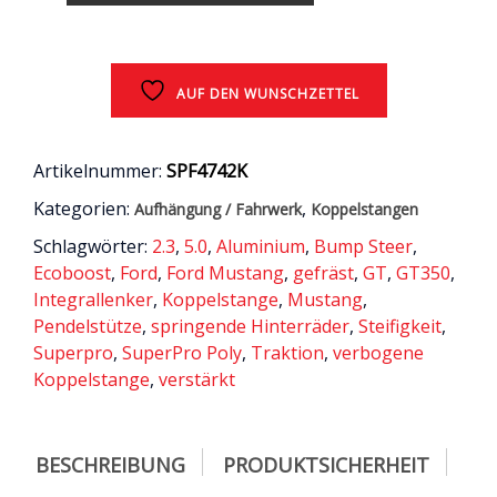
r
die
Hinterachse
/
alle
AUF DEN WUNSCHZETTEL
/
Ford
Mustang
Artikelnummer:
SPF4742K
6
Kategorien:
,
Aufhängung / Fahrwerk
Koppelstangen
(LAE
/
Schlagwörter:
2.3
,
5.0
,
Aluminium
,
Bump Steer
,
S550)
Ecoboost
,
Ford
,
Ford Mustang
,
gefräst
,
GT
,
GT350
,
Menge
Integrallenker
,
Koppelstange
,
Mustang
,
Pendelstütze
,
springende Hinterräder
,
Steifigkeit
,
Superpro
,
SuperPro Poly
,
Traktion
,
verbogene
Koppelstange
,
verstärkt
BESCHREIBUNG
PRODUKTSICHERHEIT