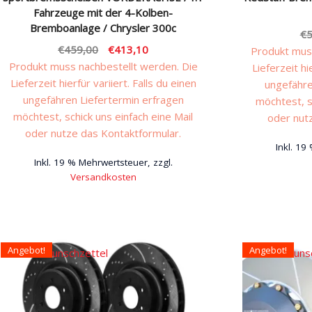
Fahrzeuge mit der 4-Kolben-
Bremboanlage / Chrysler 300c
€
5
Ursprünglicher
Aktueller
€
459,00
€
413,10
Produkt muss
Preis
Preis
Produkt muss nachbestellt werden. Die
Lieferzeit hi
war:
ist:
Lieferzeit hierfür variiert. Falls du einen
ungefähre
€459,00
€413,10.
ungefähren Liefertermin erfragen
möchtest, s
möchtest, schick uns einfach eine Mail
oder nut
oder nutze das Kontaktformular.
Inkl. 19
Inkl. 19 % Mehrwertsteuer, zzgl.
Versandkosten
Angebot!
Angebot!
Auf den Wunschzettel
Auf den Wuns