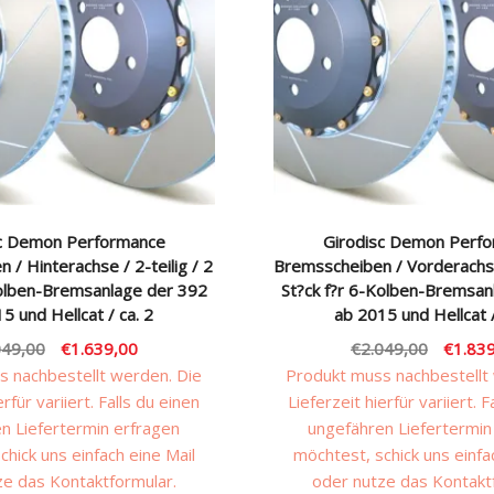
sc Demon Performance
Girodisc Demon Perf
/ Hinterachse / 2-teilig / 2
Bremsscheiben / Vorderachse 
Kolben-Bremsanlage der 392
St?ck f?r 6-Kolben-Bremsan
5 und Hellcat / ca. 2
ab 2015 und Hellcat /
Ursprünglicher
Aktueller
Ursprü
049,00
€
1.639,00
€
2.049,00
€
1.83
Preis
Preis
Preis
 nachbestellt werden. Die
Produkt muss nachbestellt
war:
ist:
war:
erfür variiert. Falls du einen
Lieferzeit hierfür variiert. F
€2.049,00
€1.639,00.
€2.049
n Liefertermin erfragen
ungefähren Liefertermin
chick uns einfach eine Mail
möchtest, schick uns einfa
ze das Kontaktformular.
oder nutze das Kontakt