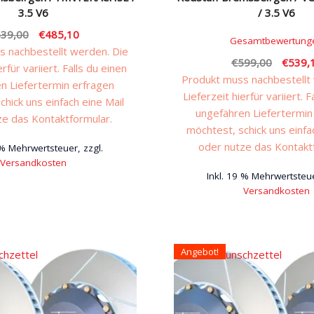
3.5 V6
/ 3.5 V6
Ursprünglicher
Aktueller
39,00
€
485,10
Gesamtbewertung
Preis
Preis
 nachbestellt werden. Die
Ursprü
€
599,00
€
539,
war:
ist:
erfür variiert. Falls du einen
Preis
Produkt muss nachbestellt
€539,00
€485,10.
n Liefertermin erfragen
war:
Lieferzeit hierfür variiert. F
chick uns einfach eine Mail
€599,
ungefähren Liefertermin
ze das Kontaktformular.
möchtest, schick uns einfa
oder nutze das Kontakt
 % Mehrwertsteuer, zzgl.
Versandkosten
Inkl. 19 % Mehrwertsteue
Versandkosten
Angebot!
chzettel
Auf den Wunschzettel