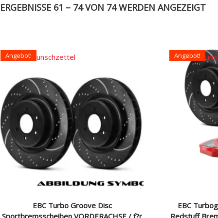
ERGEBNISSE 61 – 74 VON 74 WERDEN ANGEZEIGT
Angebot!
Angebot!
Auf den Wunschzettel
Auf den Wuns
EBC Turbo Groove Disc
EBC Turbog
Sportbremsscheiben VORDERACHSE / f?r
Redstuff Bre