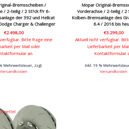
iginal-Bremsscheiben /
Mopar Original-Bremssc
/ 2-teilig / 2 St?ck f?r 6-
Vorderachse / 2-teilig / 2 
anlage der 392 und Hellcat
Kolben-Bremsanlage des Gr
Dodge Charger & Challenger
6.4 / 2016 bis he
€
2.498,00
€
3.299,00
 verfügbar. Bitte frage eine
Aktuell nicht verfügbar. Bit
barkeit per Mail oder
Lieferbarkeit per Mai
ntaktformular an.
Kontaktformular 
 % Mehrwertsteuer, zzgl.
Inkl. 19 % Mehrwertsteue
Versandkosten
Versandkosten
chzettel