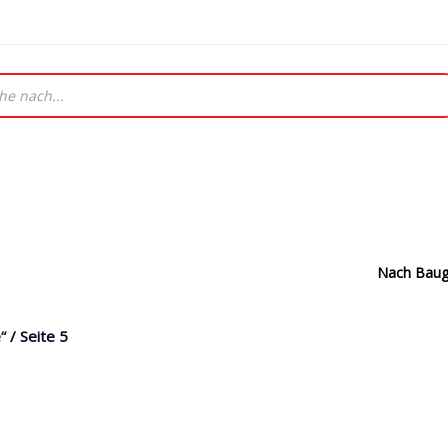
Nach Baug
Abgasanla
“
/ Seite 5
Antriebswellen + Kardanwellen
Aufhängun
Buchsen
Bremsbeläge
Bremsanla