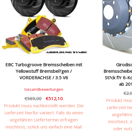
EBC Turbogroove Bremsscheiben mit
Girodi
Yellowstuff Bremsbel?gen /
Bremsscheiben 
VORDERACHSE / 3.5 V6
St?ck f?r 6-
ab 201
Gesamtbewertungen
€
2.
Ursprünglicher
Aktueller
€
569,00
€
512,10
Produkt muss
Preis
Preis
Produkt muss nachbestellt werden. Die
Lieferzeit hi
war:
ist:
Lieferzeit hierfür variiert. Falls du einen
ungefähre
€569,00
€512,10.
ungefähren Liefertermin erfragen
möchtest, s
möchtest, schick uns einfach eine Mail
oder nut