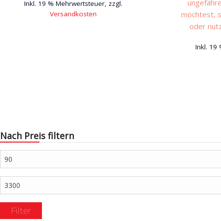
ungefähre
Inkl. 19 % Mehrwertsteuer, zzgl.
Versandkosten
möchtest, s
oder nut
Inkl. 19
Nach Preis filtern
Min.
Preis
Max.
Preis
Filter