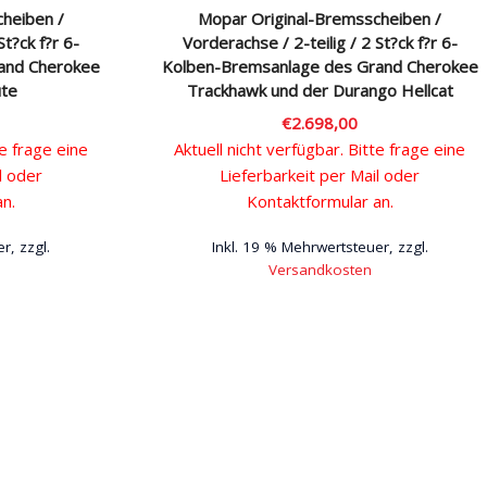
heiben /
Mopar Original-Bremsscheiben /
St?ck f?r 6-
Vorderachse / 2-teilig / 2 St?ck f?r 6-
and Cherokee
Kolben-Bremsanlage des Grand Cherokee
ute
Trackhawk und der Durango Hellcat
€
2.698,00
te frage eine
Aktuell nicht verfügbar. Bitte frage eine
l oder
Lieferbarkeit per Mail oder
an.
Kontaktformular an.
r, zzgl.
Inkl. 19 % Mehrwertsteuer, zzgl.
Versandkosten