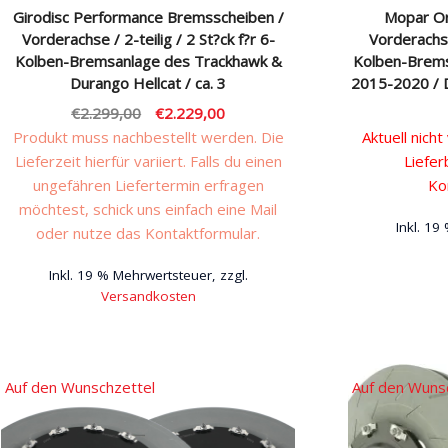
Girodisc Performance Bremsscheiben /
Mopar Or
Vorderachse / 2-teilig / 2 St?ck f?r 6-
Vorderachse 
Kolben-Bremsanlage des Trackhawk &
Kolben-Brems
Durango Hellcat / ca. 3
2015-2020 / 
Ursprünglicher
Aktueller
€
2.299,00
€
2.229,00
Preis
Preis
Produkt muss nachbestellt werden. Die
Aktuell nicht
war:
ist:
Lieferzeit hierfür variiert. Falls du einen
Liefer
€2.299,00
€2.229,00.
ungefähren Liefertermin erfragen
Ko
möchtest, schick uns einfach eine Mail
Inkl. 19
oder nutze das Kontaktformular.
Inkl. 19 % Mehrwertsteuer, zzgl.
Versandkosten
Auf den Wunschzettel
Auf den Wuns