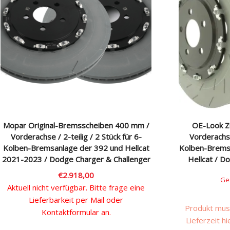
Mopar Original-Bremsscheiben 400 mm /
OE-Look Z
Vorderachse / 2-teilig / 2 Stück für 6-
Vorderachse 
Kolben-Bremsanlage der 392 und Hellcat
Kolben-Brems
2021-2023 / Dodge Charger & Challenger
Hellcat / D
€
2.918,00
Ge
Aktuell nicht verfügbar. Bitte frage eine
Lieferbarkeit per Mail oder
Produkt muss
Kontaktformular an.
Lieferzeit hi