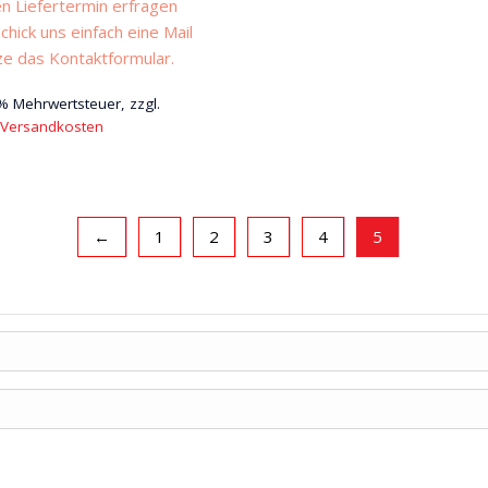
n Liefertermin erfragen
chick uns einfach eine Mail
ze das Kontaktformular.
 % Mehrwertsteuer, zzgl.
Versandkosten
←
1
2
3
4
5