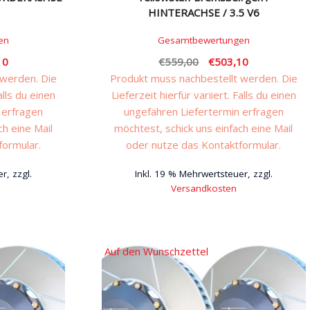
HINTERACHSE / 3.5 V6
en
Gesamtbewertungen
nglicher
Aktueller
Ursprünglicher
Aktueller
10
€
559,00
€
503,10
Preis
Preis
Preis
 werden. Die
Produkt muss nachbestellt werden. Die
ist:
war:
ist:
alls du einen
Lieferzeit hierfür variiert. Falls du einen
00
€539,10.
€559,00
€503,10.
 erfragen
ungefähren Liefertermin erfragen
ch eine Mail
möchtest, schick uns einfach eine Mail
formular.
oder nutze das Kontaktformular.
r, zzgl.
Inkl. 19 % Mehrwertsteuer, zzgl.
Versandkosten
Auf den Wunschzettel