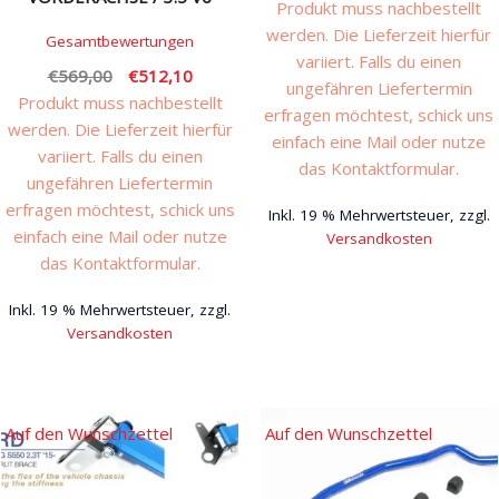
Produkt muss nachbestellt
werden. Die Lieferzeit hierfür
Gesamtbewertungen
variiert. Falls du einen
Ursprünglicher
Aktueller
€
569,00
€
512,10
ungefähren Liefertermin
Preis
Preis
Produkt muss nachbestellt
erfragen möchtest, schick uns
war:
ist:
werden. Die Lieferzeit hierfür
einfach eine Mail oder nutze
€569,00
€512,10.
variiert. Falls du einen
das Kontaktformular.
ungefähren Liefertermin
erfragen möchtest, schick uns
Inkl. 19 % Mehrwertsteuer, zzgl.
einfach eine Mail oder nutze
Versandkosten
das Kontaktformular.
Inkl. 19 % Mehrwertsteuer, zzgl.
Versandkosten
Auf den Wunschzettel
Auf den Wunschzettel