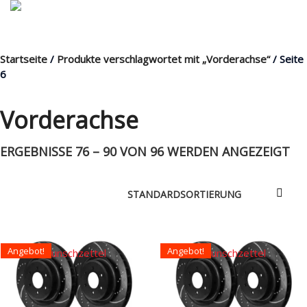
Startseite
/
Produkte verschlagwortet mit „Vorderachse“
/ Seite
MENÜ
6
Vorderachse
Products
ERGEBNISSE 76 – 90 VON 96 WERDEN ANGEZEIGT
search
Mein Fuhrpark
Mein Konto
Nach Baugruppen
Angebot!
Angebot!
Auf den Wunschzettel
Auf den Wunschzettel
Wunschliste
Blog