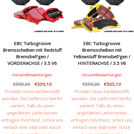
Rechtliches & Service
EBC Turbogroove
EBC Turbogroove
Bremsscheiben mit Redstuff
Bremsscheiben mit
Bremsbel?gen /
Yellowstuff Bremsbel?gen /
VORDERACHSE / 3.5 V6
HINTERACHSE / 3.5 V6
Gesamtbewertungen
Gesamtbewertungen
Ursprünglicher
Aktueller
Ursprünglicher
Aktuel
€
599,00
€
539,10
€
559,00
€
503,10
Preis
Preis
Preis
Preis
Produkt muss nachbestellt
Produkt muss nachbestellt
war:
ist:
war:
ist:
werden. Die Lieferzeit hierfür
werden. Die Lieferzeit hierfür
€599,00
€539,10.
€559,00
€503,
variiert. Falls du einen
variiert. Falls du einen
ungefähren Liefertermin
ungefähren Liefertermin
erfragen möchtest, schick uns
erfragen möchtest, schick uns
einfach eine Mail oder nutze
einfach eine Mail oder nutze