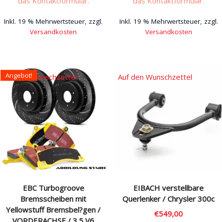
das Kontaktformular.
das Kontaktformular.
Inkl. 19 % Mehrwertsteuer, zzgl.
Inkl. 19 % Mehrwertsteuer, zzgl.
Versandkosten
Versandkosten
Angebot!
Auf den Wunschzettel
Auf den Wunschzettel
EBC Turbogroove
EIBACH verstellbare
Bremsscheiben mit
Querlenker / Chrysler 300c
Yellowstuff Bremsbel?gen /
€
549,00
VORDERACHSE / 3.5 V6