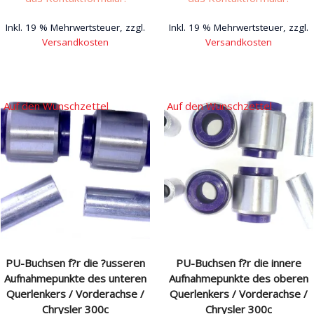
Inkl. 19 % Mehrwertsteuer, zzgl.
Inkl. 19 % Mehrwertsteuer, zzgl.
Versandkosten
Versandkosten
Dieses
Dieses
Produkt
Produkt
weist
weist
Auf den Wunschzettel
Auf den Wunschzettel
mehrere
mehrere
Varianten
Varianten
auf.
auf.
Die
Die
Optionen
Optionen
können
können
auf
auf
der
der
Produktseite
Produktseite
PU-Buchsen f?r die ?usseren
PU-Buchsen f?r die innere
gewählt
gewählt
Aufnahmepunkte des unteren
Aufnahmepunkte des oberen
werden
werden
Querlenkers / Vorderachse /
Querlenkers / Vorderachse /
Chrysler 300c
Chrysler 300c