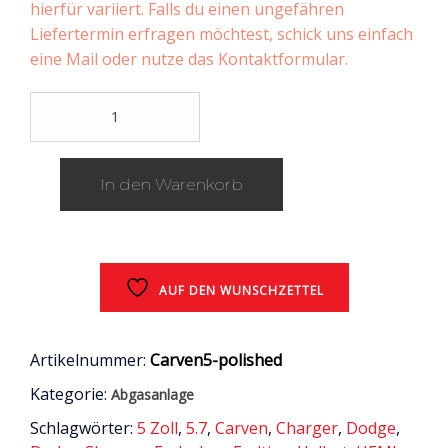
hierfür variiert. Falls du einen ungefähren
Liefertermin erfragen möchtest, schick uns einfach
eine Mail oder nutze das Kontaktformular.
CARVEN
Endrohre
5"
(12,7
In den Warenkorb
cm)
Durchmesser
polierte
Ausführung
/
Dodge
AUF DEN WUNSCHZETTEL
Charger
/
2015
Artikelnummer:
Carven5-polished
-
Kategorie:
Abgasanlage
2021
Menge
Schlagwörter:
5 Zoll
,
5.7
,
Carven
,
Charger
,
Dodge
,