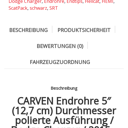
Dodge Charger
,
Endrohre
,
Endtips
,
Hellcat
,
HEMI
,
ScatPack
,
schwarz
,
SRT
BESCHREIBUNG
PRODUKTSICHERHEIT
BEWERTUNGEN (0)
FAHRZEUGZUORDNUNG
Beschreibung
CARVEN Endrohre 5″
(12,7 cm) Durchmesser
polierte Ausführung /