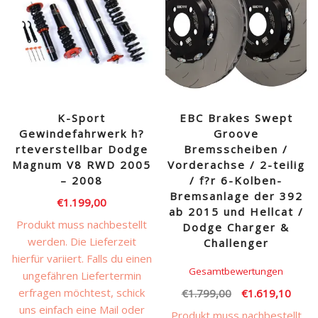
K-Sport
EBC Brakes Swept
Gewindefahrwerk h?
Groove
rteverstellbar Dodge
Bremsscheiben /
Magnum V8 RWD 2005
Vorderachse / 2-teilig
– 2008
/ f?r 6-Kolben-
Bremsanlage der 392
€
1.199,00
ab 2015 und Hellcat /
Produkt muss nachbestellt
Dodge Charger &
werden. Die Lieferzeit
Challenger
hierfür variiert. Falls du einen
Gesamtbewertungen
ungefähren Liefertermin
Ursprünglicher
Aktue
erfragen möchtest, schick
€
1.799,00
€
1.619,10
Preis
Preis
uns einfach eine Mail oder
Produkt muss nachbestellt