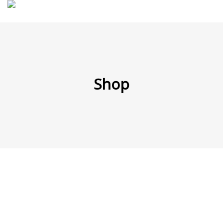
MENÜ
Shop
Products
search
Mein Fuhrpark
Mein Konto
Nach Baugruppen
Wunschliste
Blog