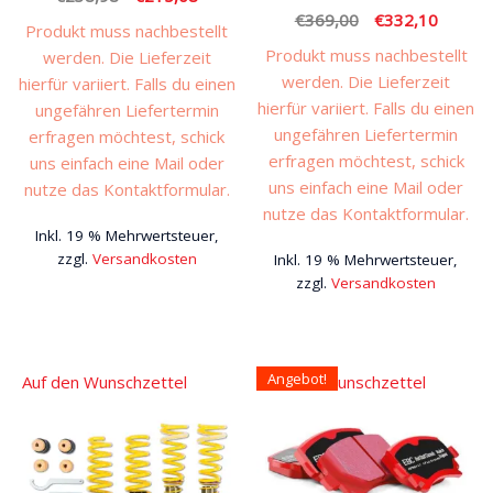
Ursprünglicher
Aktuell
€
369,00
€
332,10
Preis
Preis
Produkt muss nachbestellt
Preis
Preis
war:
ist:
Produkt muss nachbestellt
werden. Die Lieferzeit
war:
ist:
€238,98
€215,08.
werden. Die Lieferzeit
hierfür variiert. Falls du einen
€369,00
€332,1
hierfür variiert. Falls du einen
ungefähren Liefertermin
ungefähren Liefertermin
erfragen möchtest, schick
erfragen möchtest, schick
uns einfach eine Mail oder
uns einfach eine Mail oder
nutze das Kontaktformular.
nutze das Kontaktformular.
Inkl. 19 % Mehrwertsteuer,
zzgl.
Versandkosten
Inkl. 19 % Mehrwertsteuer,
zzgl.
Versandkosten
Angebot!
Auf den Wunschzettel
Auf den Wunschzettel