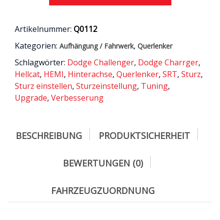
Heckantrieb
/
Dodge
Artikelnummer:
Q0112
Charger
Kategorien:
,
Aufhängung / Fahrwerk
Querlenker
&
Challenger
Schlagwörter:
Dodge Challenger
,
Dodge Charrger
,
2011
Hellcat
,
HEMI
,
Hinterachse
,
Querlenker
,
SRT
,
Sturz
,
-
Sturz einstellen
,
Sturzeinstellung
,
Tuning
,
2021
Upgrade
,
Verbesserung
Menge
BESCHREIBUNG
PRODUKTSICHERHEIT
BEWERTUNGEN (0)
FAHRZEUGZUORDNUNG