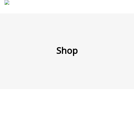
MENÜ
Shop
Products
search
Mein Fuhrpark
Mein Konto
Nach Baugruppen
Wunschliste
Blog