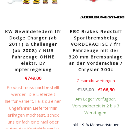
KW Gewindefedern f?r
EBC Brakes Redstuff
Dodge Charger (ab
Sportbremsbelag
2011) & Challenger
VORDERACHSE / f?r
(ab 2008) / NUR
Fahrzeuge mit der
Fahrzeuge OHNE
320 mm Bremsanlage
elektr. D?
an der Vorderachse /
mpferregelung
Chrysler 300c
€
749,00
Gesamtbewertungen
Produkt muss nachbestellt
Ursprünglicher
Aktuell
€
185,00
€
166,50
werden. Die Lieferzeit
Preis
Preis
Am Lager verfügbar.
hierfür variiert. Falls du einen
war:
ist:
Versandbereit in 2 bis 3
ungefähren Liefertermin
€185,00
€166,5
Werktagen.
erfragen möchtest, schick
uns einfach eine Mail oder
Inkl. 19 % Mehrwertsteuer,
nutze das Kontaktformular.