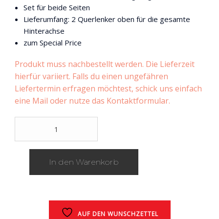
Set für beide Seiten
Lieferumfang: 2 Querlenker oben für die gesamte
Hinterachse
zum Special Price
Produkt muss nachbestellt werden. Die Lieferzeit
hierfür variiert. Falls du einen ungefähren
Liefertermin erfragen möchtest, schick uns einfach
eine Mail oder nutze das Kontaktformular.
Hardrace
verstellbare
Querlenker
an
In den Warenkorb
der
Hinterachse
/
alle
Modelle
mit
AUF DEN WUNSCHZETTEL