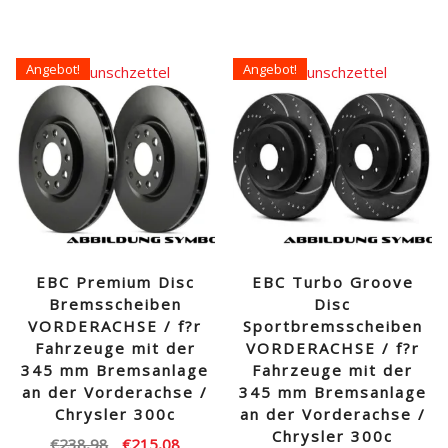
Angebot!
Angebot!
Auf den Wunschzettel
Auf den Wunschzettel
EBC Premium Disc
EBC Turbo Groove
Bremsscheiben
Disc
VORDERACHSE / f?r
Sportbremsscheiben
Fahrzeuge mit der
VORDERACHSE / f?r
345 mm Bremsanlage
Fahrzeuge mit der
an der Vorderachse /
345 mm Bremsanlage
Chrysler 300c
an der Vorderachse /
Chrysler 300c
Ursprünglicher
Aktueller
€
238,98
€
215,08