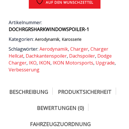
-
AUF DEN WUNSCHZETTEL
2021
Menge
Artikelnummer:
DOCHRGRSHARKWINDOWSPOILER-1
Kategorien:
,
Aerodynamik
Karosserie
Schlagwörter:
Aerodynamik
,
Charger
,
Charger
Hellcat
,
Dachkantenspoiler
,
Dachspoiler
,
Dodge
Charger
,
IKO
,
IKON
,
IKON Motorsports
,
Upgrade
,
Verbesserung
BESCHREIBUNG
PRODUKTSICHERHEIT
BEWERTUNGEN (0)
FAHRZEUGZUORDNUNG