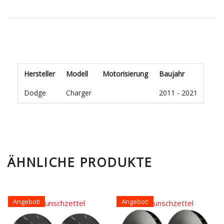
Hersteller
Modell
Motorisierung
Baujahr
Dodge
Charger
2011 - 2021
ÄHNLICHE PRODUKTE
Angebot!
Angebot!
Auf den Wunschzettel
Auf den Wunschzettel