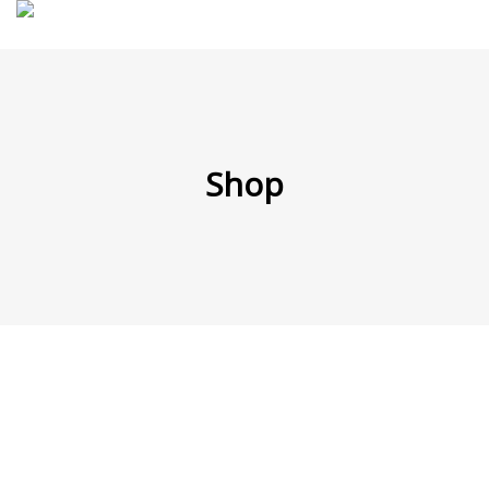
MENÜ
Shop
Products
search
Mein Fuhrpark
Mein Konto
Nach Baugruppen
Wunschliste
Blog