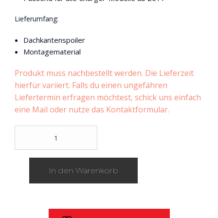
Lieferumfang:
Dachkantenspoiler
Montagematerial
Produkt muss nachbestellt werden. Die Lieferzeit
hierfür variiert. Falls du einen ungefähren
Liefertermin erfragen möchtest, schick uns einfach
eine Mail oder nutze das Kontaktformular.
IKON
Motorsports
Dachkantenspoiler
V2
In den Warenkorb
/
Dodge
Charger
/
2011