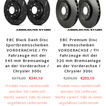
EBC Black Dash Disc
EBC Premium Disc
Sportbremsscheiben
Bremsscheiben
VORDERACHSE / f?r
VORDERACHSE / f?r
Fahrzeuge mit der
Fahrzeuge mit der
345 mm Bremsanlage
320 mm Bremsanlage
an der Vorderachse /
an der Vorderachse /
Chrysler 300c
Chrysler 300c
Ursprünglicher
Aktueller
Ursprünglicher
Aktuell
€
379,00
€
341,10
€
259,00
€
233,10
Preis
Preis
Preis
Preis
Produkt muss nachbestellt
Produkt muss nachbestellt
war:
ist:
war:
ist:
werden. Die Lieferzeit
werden. Die Lieferzeit
€379,00
€341,10.
€259,00
€233,1
hierfür variiert. Falls du einen
hierfür variiert. Falls du einen
ungefähren Liefertermin
ungefähren Liefertermin