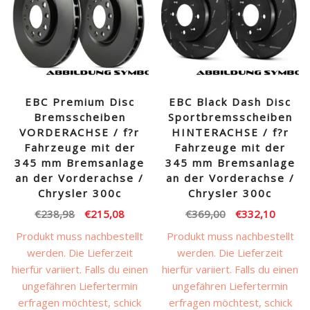
EBC Premium Disc
EBC Black Dash Disc
Bremsscheiben
Sportbremsscheiben
VORDERACHSE / f?r
HINTERACHSE / f?r
Fahrzeuge mit der
Fahrzeuge mit der
345 mm Bremsanlage
345 mm Bremsanlage
an der Vorderachse /
an der Vorderachse /
Chrysler 300c
Chrysler 300c
Ursprünglicher
Aktueller
Ursprünglicher
Aktuell
€
238,98
€
215,08
€
369,00
€
332,10
Preis
Preis
Preis
Preis
Produkt muss nachbestellt
Produkt muss nachbestellt
war:
ist:
war:
ist:
werden. Die Lieferzeit
werden. Die Lieferzeit
€238,98
€215,08.
€369,00
€332,1
hierfür variiert. Falls du einen
hierfür variiert. Falls du einen
ungefähren Liefertermin
ungefähren Liefertermin
erfragen möchtest, schick
erfragen möchtest, schick