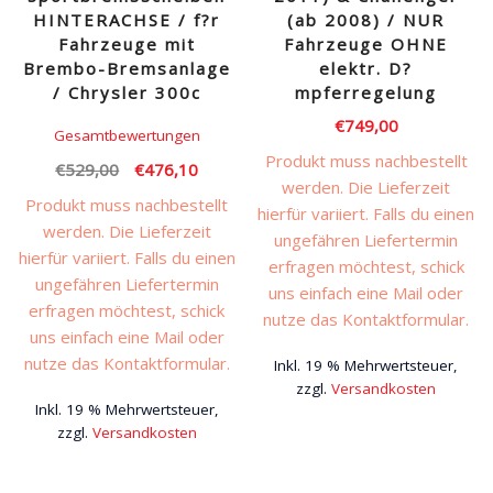
HINTERACHSE / f?r
(ab 2008) / NUR
Fahrzeuge mit
Fahrzeuge OHNE
Brembo-Bremsanlage
elektr. D?
/ Chrysler 300c
mpferregelung
€
749,00
Gesamtbewertungen
Produkt muss nachbestellt
Ursprünglicher
Aktueller
€
529,00
€
476,10
werden. Die Lieferzeit
Preis
Preis
Produkt muss nachbestellt
hierfür variiert. Falls du einen
war:
ist:
werden. Die Lieferzeit
ungefähren Liefertermin
€529,00
€476,10.
hierfür variiert. Falls du einen
erfragen möchtest, schick
ungefähren Liefertermin
uns einfach eine Mail oder
erfragen möchtest, schick
nutze das Kontaktformular.
uns einfach eine Mail oder
nutze das Kontaktformular.
Inkl. 19 % Mehrwertsteuer,
zzgl.
Versandkosten
Inkl. 19 % Mehrwertsteuer,
zzgl.
Versandkosten