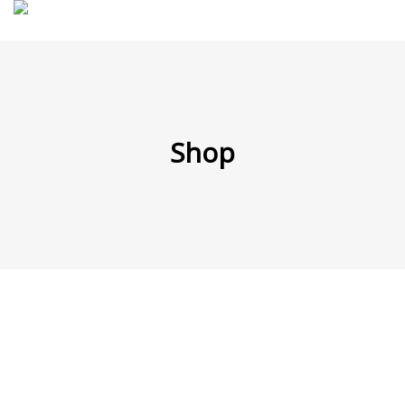
MENÜ
Shop
Products
search
Mein Fuhrpark
Mein Konto
Nach Baugruppen
Wunschliste
Blog