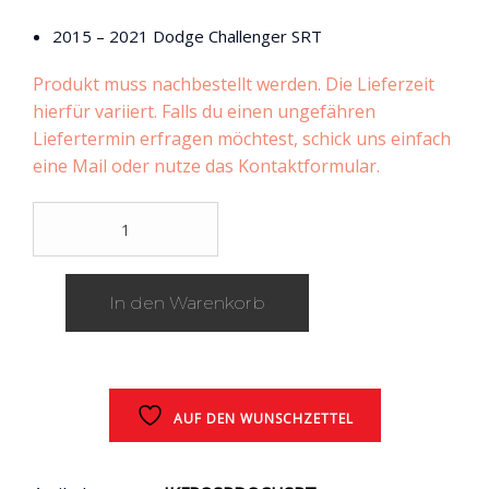
2015 – 2021 Dodge Challenger SRT
Produkt muss nachbestellt werden. Die Lieferzeit
hierfür variiert. Falls du einen ungefähren
Liefertermin erfragen möchtest, schick uns einfach
eine Mail oder nutze das Kontaktformular.
IKON
Motorsports
Frontspoiler
/
In den Warenkorb
Dodge
Charger
(NUR
SRT)
/
2015
AUF DEN WUNSCHZETTEL
-
2021
Menge