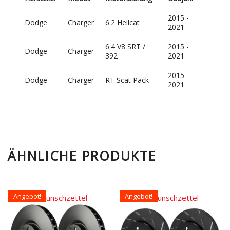
2015 -
Dodge
Charger
6.2 Hellcat
2021
6.4 V8 SRT /
2015 -
Dodge
Charger
392
2021
2015 -
Dodge
Charger
RT Scat Pack
2021
ÄHNLICHE PRODUKTE
Angebot!
Angebot!
Auf den Wunschzettel
Auf den Wunschzettel