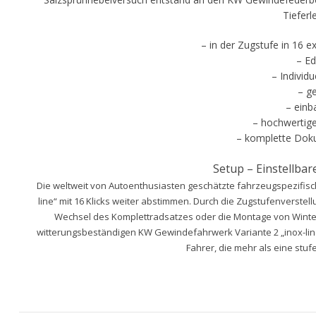
Tieferl
– in der Zugstufe in 16 
– Ed
– Individu
– ge
– einb
– hochwertige
– komplette Dok
Setup – Einstellba
Die weltweit von Autoenthusiasten geschätzte fahrzeugspezifi
line“ mit 16 Klicks weiter abstimmen. Durch die Zugstufenverste
Wechsel des Komplettradsatzes oder die Montage von Winter
witterungsbeständigen KW Gewindefahrwerk Variante 2 „inox-line“ 
Fahrer, die mehr als eine stu