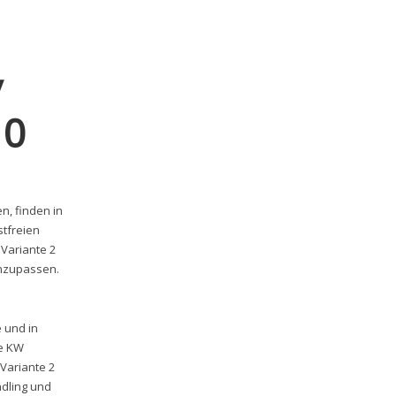
/
10
n, finden in
stfreien
Variante 2
anzupassen.
 und in
he KW
Variante 2
ndling und