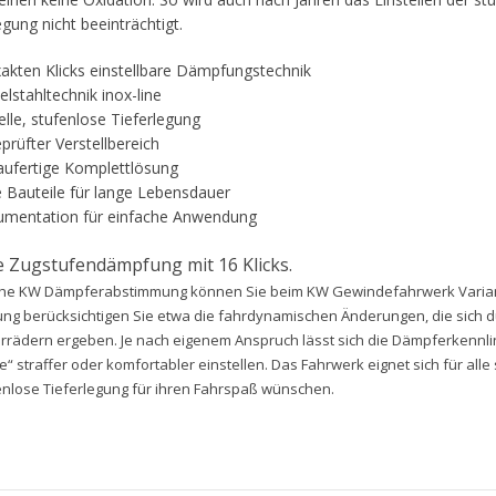
egung nicht beeinträchtigt.
exakten Klicks einstellbare Dämpfungstechnik
elstahltechnik inox-line
elle, stufenlose Tieferlegung
prüfter Verstellbereich
aufertige Komplettlösung
 Bauteile für lange Lebensdauer
umentation für einfache Anwendung
re Zugstufendämpfung mit 16 Klicks.
sche KW Dämpferabstimmung können Sie beim KW Gewindefahrwerk Varian
llung berücksichtigen Sie etwa die fahrdynamischen Änderungen, die sich 
rädern ergeben. Je nach eigenem Anspruch lässt sich die Dämpferkennli
straffer oder komfortabler einstellen. Das Fahrwerk eignet sich für alle 
fenlose Tieferlegung für ihren Fahrspaß wünschen.