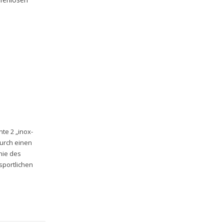
te 2 „inox-
durch einen
nie des
sportlichen