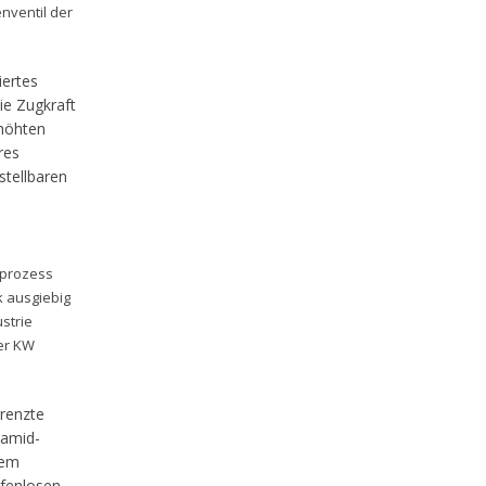
nventil der
iertes
ie Zugkraft
rhöhten
res
stellbaren
sprozess
k ausgiebig
strie
er KW
grenzte
yamid-
nem
ufenlosen