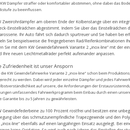
e KW Dämpfer straffer oder komfortabler abstimmen, ohne dabei das Bode
kstufe zu beeinflussen.
W Zweirohrdämpfer am oberen Ende der Kolbenstange über ein integr
ck-Einstellrädchen abgestimmt. Indem Sie über das Einstellrädchen d
osserie. Ihr Auto fährt sich dadurch spurtreuer und Sie haben bei e
eln Sie beispielsweise die freigegebenen Rad/Reifenkombinationen Ih
en Sie mit dem KW Gewindefahrwerk Variante 2 „inox-line“ mit der ein
d Ihre neuen Leichtmetallräder perfekt aufeinander anpassen.
e Zufriedenheit ist unser Ansporn
n die KW Gewindefahrwerke Variante 2 „inox-line“ schon beim Produktion
erecht zu werden. Dabei wird jeder einzelne Dämpfer und jedes Fahrwer
Selbstverständlichkeit auf unsere, die Anforderungen der Erstausrüsterindu
dungen umfassendes Fahrwerkprogramm beim Einbau durch einen unser
 Garantie bis zu 5 Jahren zu gewährleisten.
KW Gewindefederbeine zu 100 Prozent rostfrei und besitzen eine unbe
erlegung über das schmutzunempfindliche Trapezgewinde und den Pol
nox-line“ ebenfalls auf einen langjährigen Einsatz ausgelegt. Bei ei
en keine Oxidation. So wird auch nach Jahren das Einstellen der st