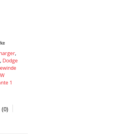
rke
harger
,
e
,
Dodge
ewinde
KW
ante 1
(0)