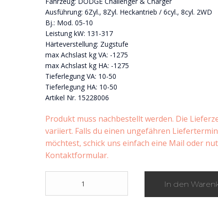
Fahrzeug: DODGE Challenger & Charger
Ausführung: 6Zyl., 8Zyl. Heckantrieb / 6cyl., 8cyl. 2WD
Bj.: Mod. 05-10
Leistung kW: 131-317
Härteverstellung: Zugstufe
max Achslast kg VA: -1275
max Achslast kg HA: -1275
Tieferlegung VA: 10-50
Tieferlegung HA: 10-50
Artikel Nr. 15228006
Produkt muss nachbestellt werden. Die Lieferze
variiert. Falls du einen ungefähren Liefertermi
möchtest, schick uns einfach eine Mail oder nu
Kontaktformular.
KW
In den Waren
Gewindefahrwerk
Variante
2
INOX