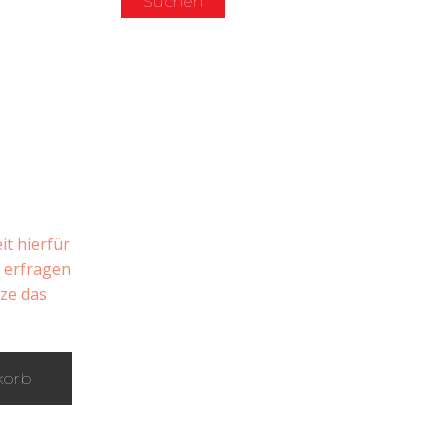
Suchen
it hierfür
n erfragen
tze das
korb