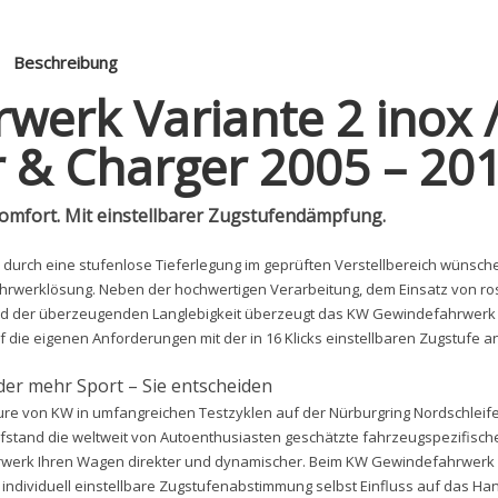
Beschreibung
erk Variante 2 inox 
 & Charger 2005 – 20
komfort. Mit einstellbarer Zugstufendämpfung.
 durch eine stufenlose Tieferlegung im geprüften Verstellbereich wünsche
ahrwerklösung. Neben der hochwertigen Verarbeitung, dem Einsatz von ro
d der überzeugenden Langlebigkeit überzeugt das KW Gewindefahrwerk 
uf die eigenen Anforderungen mit der in 16 Klicks einstellbaren Zugstufe 
er mehr Sport – Sie entscheiden
re von KW in umfangreichen Testzyklen auf der Nürburgring Nordschleife
tand die weltweit von Autoenthusiasten geschätzte fahrzeugspezifisc
werk Ihren Wagen direkter und dynamischer. Beim KW Gewindefahrwerk 
e individuell einstellbare Zugstufenabstimmung selbst Einfluss auf das Ha