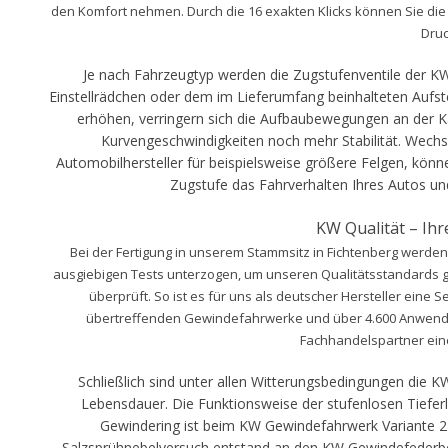
den Komfort nehmen. Durch die 16 exakten Klicks können Sie di
Druc
Je nach Fahrzeugtyp werden die Zugstufenventile der K
Einstellrädchen oder dem im Lieferumfang beinhalteten Aufste
erhöhen, verringern sich die Aufbaubewegungen an der Kar
Kurvengeschwindigkeiten noch mehr Stabilität. Wechs
Automobilhersteller für beispielsweise größere Felgen, könn
Zugstufe das Fahrverhalten Ihres Autos un
KW Qualität – Ihr
Bei der Fertigung in unserem Stammsitz in Fichtenberg werde
ausgiebigen Tests unterzogen, um unseren Qualitätsstandards g
überprüft. So ist es für uns als deutscher Hersteller eine 
übertreffenden Gewindefahrwerke und über 4.600 Anwen
Fachhandelspartner eine
Schließlich sind unter allen Witterungsbedingungen die 
Lebensdauer. Die Funktionsweise der stufenlosen Tief
Gewindering ist beim KW Gewindefahrwerk Variante 2 „i
Salzsprühnebelversuch entstand an den KW Gewindefederbein