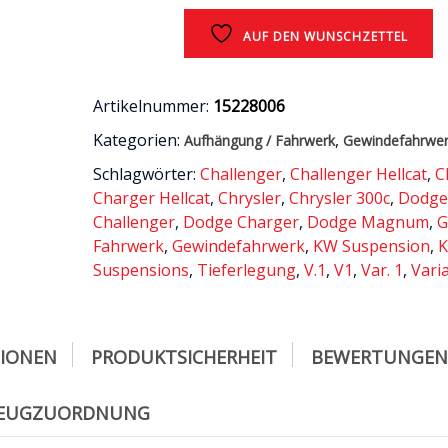
/
AUF DEN WUNSCHZETTEL
Dodge
Challenger
&
Charger
Artikelnummer:
15228006
2005
Kategorien:
,
Aufhängung / Fahrwerk
Gewindefahrwe
-
2010
Schlagwörter:
Challenger
,
Challenger Hellcat
,
C
Menge
Charger Hellcat
,
Chrysler
,
Chrysler 300c
,
Dodg
Challenger
,
Dodge Charger
,
Dodge Magnum
,
G
Fahrwerk
,
Gewindefahrwerk
,
KW Suspension
,
Suspensions
,
Tieferlegung
,
V.1
,
V1
,
Var. 1
,
Vari
TIONEN
PRODUKTSICHERHEIT
BEWERTUNGEN 
ZEUGZUORDNUNG