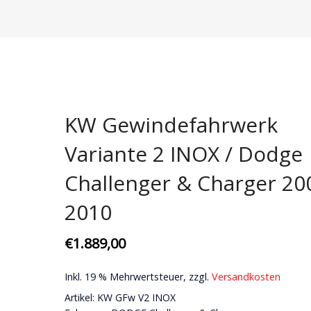
Domstreben
Bremsenkits | Scheiben & Beläge
Aerodynamik
Karosseri
Fahrwerke
Bremsscheiben
Karosserie
Ansaugung
Motor + Ge
Gewindefahrwerke
Ersatzteile
Getriebe
Wartungssets
Pflege
Koppelstangen
Motor
Zündkerzen
Spezialteil
KW Gewindefahrwerk
Querlenker
Zündkerzen
US Lifestyl
Variante 2 INOX / Dodge
Stabilisatoren
Challenger & Charger 20
Stoßdämpfer
2010
€
1.889,00
Inkl. 19 % Mehrwertsteuer, zzgl.
Versandkosten
Artikel: KW GFw V2 INOX