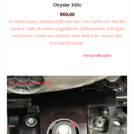
Chrysler 300c
€
69,00
Produkt muss nachbestellt werden. Die Lieferzeit hierfür
variiert. Falls du einen ungefähren Liefertermin erfragen
möchtest, schick uns einfach eine Mail oder nutze das
Kontaktformular.
Inkl. 19 % Mehrwertsteuer, zzgl.
Versandkosten
Auf den Wunschzettel