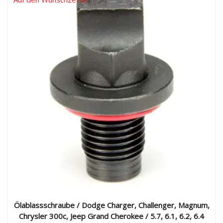
mehrere
Varianten
auf.
Die
Optionen
können
auf
der
Produktseite
gewählt
werden
Ölablassschraube / Dodge Charger, Challenger, Magnum,
Chrysler 300c, Jeep Grand Cherokee / 5.7, 6.1, 6.2, 6.4