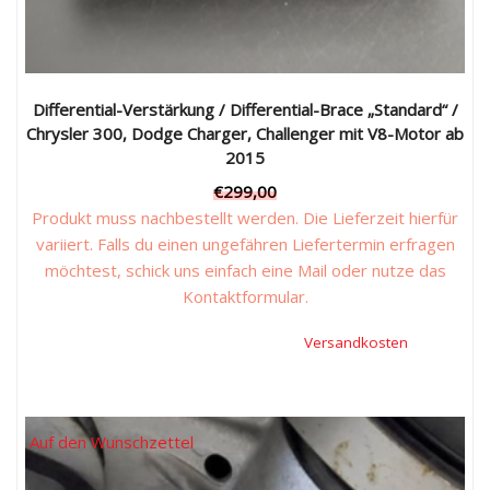
Differential-Verstärkung / Differential-Brace „Standard“ /
Chrysler 300, Dodge Charger, Challenger mit V8-Motor ab
2015
€
299,00
Produkt muss nachbestellt werden. Die Lieferzeit hierfür
variiert. Falls du einen ungefähren Liefertermin erfragen
möchtest, schick uns einfach eine Mail oder nutze das
Kontaktformular.
Inkl. 19 % Mehrwertsteuer, zzgl.
Versandkosten
Dieses
Produkt
weist
Auf den Wunschzettel
mehrere
Varianten