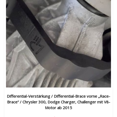
auf.
Die
Optionen
können
auf
der
Produktseite
gewählt
werden
Differential-Verstärkung / Differential-Brace vorne „Race-
Brace“ / Chrysler 300, Dodge Charger, Challenger mit V8-
Motor ab 2015