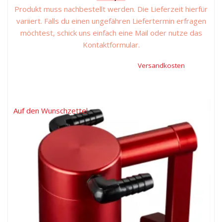
Produkt muss nachbestellt werden. Die Lieferzeit hierfür
variiert. Falls du einen ungefähren Liefertermin erfragen
möchtest, schick uns einfach eine Mail oder nutze das
Kontaktformular.
Inkl. 19 % Mehrwertsteuer, zzgl.
Versandkosten
Auf den Wunschzettel