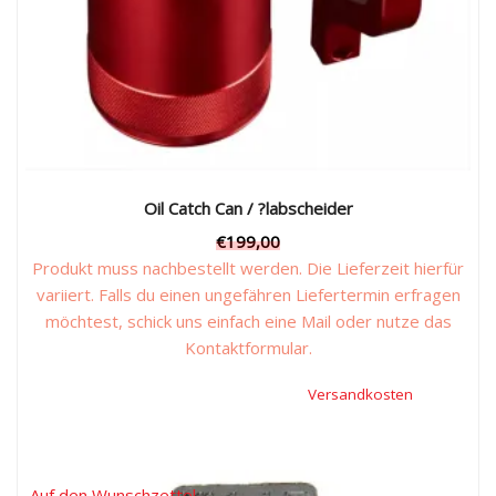
Oil Catch Can / ?labscheider
€
199,00
Produkt muss nachbestellt werden. Die Lieferzeit hierfür
variiert. Falls du einen ungefähren Liefertermin erfragen
möchtest, schick uns einfach eine Mail oder nutze das
Kontaktformular.
Inkl. 19 % Mehrwertsteuer, zzgl.
Versandkosten
Dieses
Produkt
weist
Auf den Wunschzettel