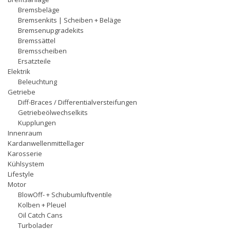
Bremsbeläge
Bremsenkits | Scheiben + Beläge
Bremsenupgradekits
Bremssättel
Bremsscheiben
Ersatzteile
Elektrik
Beleuchtung
Getriebe
Diff-Braces / Differentialversteifungen
Getriebeölwechselkits
Kupplungen
Innenraum
Kardanwellenmittellager
Karosserie
Kühlsystem
Lifestyle
Motor
BlowOff- + Schubumluftventile
Kolben + Pleuel
Oil Catch Cans
Turbolader